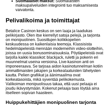
Suomalaiset maksut:
Suomalaisten
maksupalveluiden integrointi tuo maksamisesta
vaivatonta.
Pelivalikoima ja toimittajat
Betalice Casinon keskus on sen laaja ja laadukas
pelikirjasto. Olen itse kierrellyt satoja pelejä, ja tarjonta
on monipuolinen. Suosittujen kolikkopelien
keskuudessa on kaikenlaisia teemoja. Klassisista
hedelmäpeleistä mennään moderneihin video-slotteihin,
joissa on uusia bonusominaisuuksia. Pöytäpeleistä ovat
tarjolla kaikki klassikot: blackjack, ruletti ja pokerin eri
muunnelmat useina versioina. Live-kasinon anti on
imponeeraava. Se tarjoaa aidon kasinotunnelman kotiin
ammattimaisten jakajien ja korkealaatuisten lähetysten
kautta. Pelien grafiikat ja äänimaailma ovat
korkeatasoista, mikä syventää pelikokemusta.
Valikoiman monipuolisuus takaa, että uusi pelaaja ei
joudu ikävystymään. Kokenut pelaaja taas löytää aina
itselleen sopivan haasteen.
Huippukehittäjien monipuolinen tarjonta