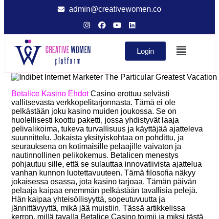
admin@creativewomen.co
Login
Betalice Kasino Ehdot
Casino erottuu selvästi
vallitsevasta verkkopelitarjonnasta. Tämä ei ole
pelkästään joku kasino muiden joukossa. Se on
huolellisesti koottu paketti, jossa yhdistyvät laaja
pelivalikoima, tukeva turvallisuus ja käyttäjää ajatteleva
suunnittelu. Jokaista yksityiskohtaa on pohdittu, ja
seurauksena on kotimaisille pelaajille vaivaton ja
nautinnollinen pelikokemus. Betalicen menestys
pohjautuu sille, että se sulauttaa innovatiivista ajattelua
vanhan kunnon luotettavuuteen. Tämä filosofia näkyy
jokaisessa osassa, jota kasino tarjoaa. Tämän päivän
pelaaja kaipaa enemmän pelkästään tavallisia pelejä.
Hän kaipaa yhteisöllisyyttä, sopeutuvuutta ja
jännittävyyttä, mikä jää muistiin. Tässä artikkelissa
kerron, millä tavalla Betalice Casino toimii ja miksi tästä