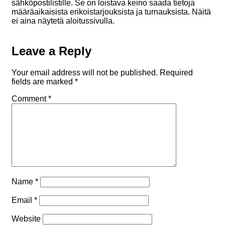
sähköpostilistille. Se on loistava keino saada tietoja
määräaikaisista erikoistarjouksista ja turnauksista. Näitä
ei aina näytetä aloitussivulla.
Leave a Reply
Your email address will not be published.
Required
fields are marked
*
Comment
*
Name
*
Email
*
Website