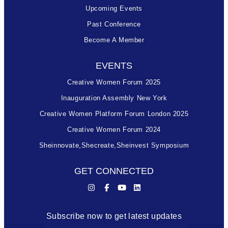
Upcoming Events
Past Conference
Become A Member
EVENTS
Creative Women Forum 2025
Inauguration Assembly New York
Creative Women Platform Forum London 2025
Creative Women Forum 2024
Sheinnovate,shecreate,sheinvest Symposium
GET CONNECTED
Subscribe now to get latest updates