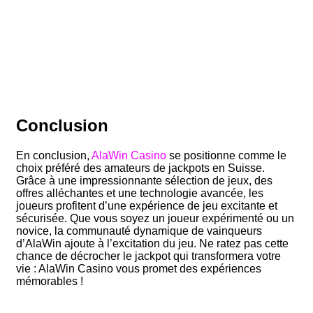
Conclusion
En conclusion,
AlaWin Casino
se positionne comme le
choix préféré des amateurs de jackpots en Suisse.
Grâce à une impressionnante sélection de jeux, des
offres alléchantes et une technologie avancée, les
joueurs profitent d’une expérience de jeu excitante et
sécurisée. Que vous soyez un joueur expérimenté ou un
novice, la communauté dynamique de vainqueurs
d’AlaWin ajoute à l’excitation du jeu. Ne ratez pas cette
chance de décrocher le jackpot qui transformera votre
vie : AlaWin Casino vous promet des expériences
mémorables !