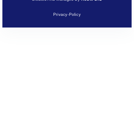
Privacy-Policy