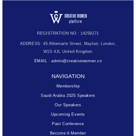
REGISTRATION NO : 14259271
ADDRESS: 45 Albemarle Street, Mayfair, London,
W1S 4JL United Kingdom
EMAIL : admin@creativewomen.co
NAVIGATION
Membership
Saudi Arabia 2025 Speakers
Our Speakers
Upcoming Events
Past Conference
Become A Member