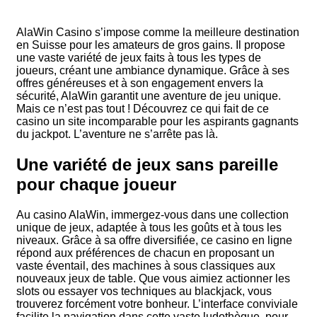
AlaWin Casino s’impose comme la meilleure destination
en Suisse pour les amateurs de gros gains. Il propose
une vaste variété de jeux faits à tous les types de
joueurs, créant une ambiance dynamique. Grâce à ses
offres généreuses et à son engagement envers la
sécurité, AlaWin garantit une aventure de jeu unique.
Mais ce n’est pas tout ! Découvrez ce qui fait de ce
casino un site incomparable pour les aspirants gagnants
du jackpot. L’aventure ne s’arrête pas là.
Une variété de jeux sans pareille
pour chaque joueur
Au casino AlaWin, immergez-vous dans une collection
unique de jeux, adaptée à tous les goûts et à tous les
niveaux. Grâce à sa offre diversifiée, ce casino en ligne
répond aux préférences de chacun en proposant un
vaste éventail, des machines à sous classiques aux
nouveaux jeux de table. Que vous aimiez actionner les
slots ou essayer vos techniques au blackjack, vous
trouverez forcément votre bonheur. L’interface conviviale
facilite la navigation dans cette vaste ludothèque, pour