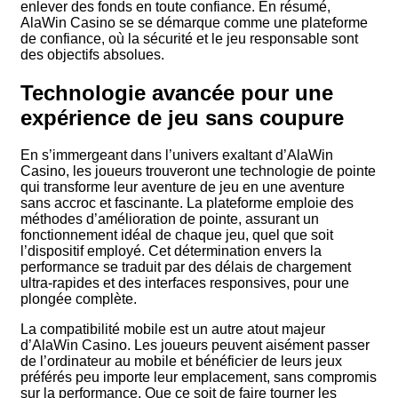
enlever des fonds en toute confiance. En résumé,
AlaWin Casino se se démarque comme une plateforme
de confiance, où la sécurité et le jeu responsable sont
des objectifs absolues.
Technologie avancée pour une
expérience de jeu sans coupure
En s’immergeant dans l’univers exaltant d’AlaWin
Casino, les joueurs trouveront une technologie de pointe
qui transforme leur aventure de jeu en une aventure
sans accroc et fascinante. La plateforme emploie des
méthodes d’amélioration de pointe, assurant un
fonctionnement idéal de chaque jeu, quel que soit
l’dispositif employé. Cet détermination envers la
performance se traduit par des délais de chargement
ultra-rapides et des interfaces responsives, pour une
plongée complète.
La compatibilité mobile est un autre atout majeur
d’AlaWin Casino. Les joueurs peuvent aisément passer
de l’ordinateur au mobile et bénéficier de leurs jeux
préférés peu importe leur emplacement, sans compromis
sur la performance. Que ce soit de faire tourner les