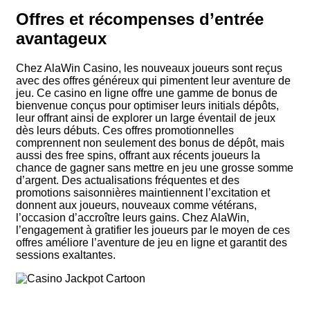
Offres et récompenses d’entrée
avantageux
Chez AlaWin Casino, les nouveaux joueurs sont reçus
avec des offres généreux qui pimentent leur aventure de
jeu. Ce casino en ligne offre une gamme de bonus de
bienvenue conçus pour optimiser leurs initials dépôts,
leur offrant ainsi de explorer un large éventail de jeux
dès leurs débuts. Ces offres promotionnelles
comprennent non seulement des bonus de dépôt, mais
aussi des free spins, offrant aux récents joueurs la
chance de gagner sans mettre en jeu une grosse somme
d’argent. Des actualisations fréquentes et des
promotions saisonnières maintiennent l’excitation et
donnent aux joueurs, nouveaux comme vétérans,
l’occasion d’accroître leurs gains. Chez AlaWin,
l’engagement à gratifier les joueurs par le moyen de ces
offres améliore l’aventure de jeu en ligne et garantit des
sessions exaltantes.