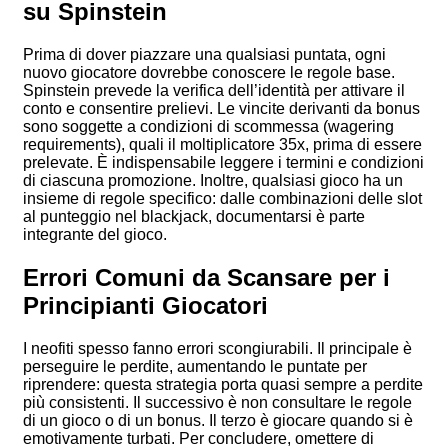
su Spinstein
Prima di dover piazzare una qualsiasi puntata, ogni
nuovo giocatore dovrebbe conoscere le regole base.
Spinstein prevede la verifica dell’identità per attivare il
conto e consentire prelievi. Le vincite derivanti da bonus
sono soggette a condizioni di scommessa (wagering
requirements), quali il moltiplicatore 35x, prima di essere
prelevate. È indispensabile leggere i termini e condizioni
di ciascuna promozione. Inoltre, qualsiasi gioco ha un
insieme di regole specifico: dalle combinazioni delle slot
al punteggio nel blackjack, documentarsi è parte
integrante del gioco.
Errori Comuni da Scansare per i
Principianti Giocatori
I neofiti spesso fanno errori scongiurabili. Il principale è
perseguire le perdite, aumentando le puntate per
riprendere: questa strategia porta quasi sempre a perdite
più consistenti. Il successivo è non consultare le regole
di un gioco o di un bonus. Il terzo è giocare quando si è
emotivamente turbati. Per concludere, omettere di