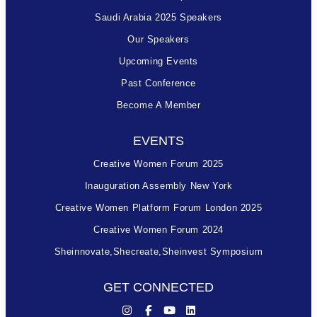
Saudi Arabia 2025 Speakers
Our Speakers
Upcoming Events
Past Conference
Become A Member
EVENTS
Creative Women Forum 2025
Inauguration Assembly New York
Creative Women Platform Forum London 2025
Creative Women Forum 2024
Sheinnovate,shecreate,sheinvest Symposium
GET CONNECTED