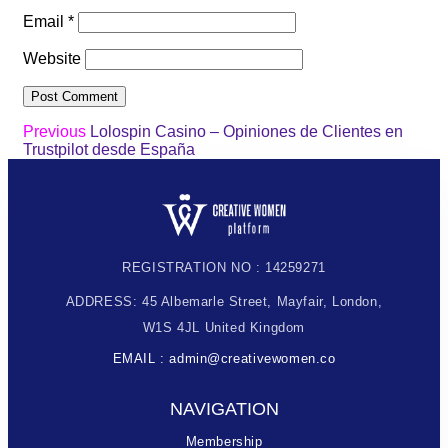
Email
*
Website
Previous
Lolospin Casino – Opiniones de Clientes en
Trustpilot desde España
REGISTRATION NO : 14259271
ADDRESS: 45 Albemarle Street, Mayfair, London,
W1S 4JL United Kingdom
EMAIL : admin@creativewomen.co
NAVIGATION
Membership