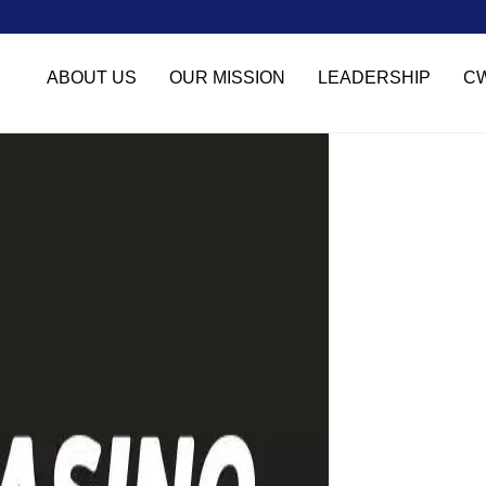
ABOUT US
OUR MISSION
LEADERSHIP
C