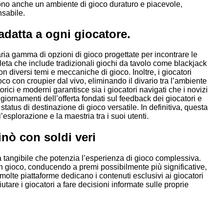
ono anche un ambiente di gioco duraturo e piacevole,
nsabile.
adatta a ogni giocatore.
ria gamma di opzioni di gioco progettate per incontrare le
pleta che include tradizionali giochi da tavolo come blackjack
n diversi temi e meccaniche di gioco. Inoltre, i giocatori
con croupier dal vivo, eliminando il divario tra l’ambiente
orici e moderni garantisce sia i giocatori navigati che i novizi
ggiornamenti dell’offerta fondati sul feedback dei giocatori e
tatus di destinazione di gioco versatile. In definitiva, questa
esplorazione e la maestria tra i suoi utenti.
inò con soldi veri
a tangibile che potenzia l’esperienza di gioco complessiva.
n gioco, conducendo a premi possibilmente più significative,
olte piattaforme dedicano i contenuti esclusivi ai giocatori
tare i giocatori a fare decisioni informate sulle proprie