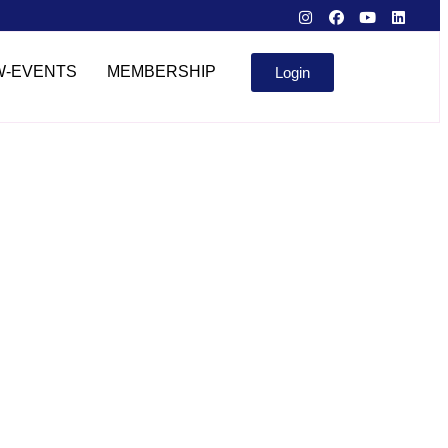
W-EVENTS
MEMBERSHIP
Login