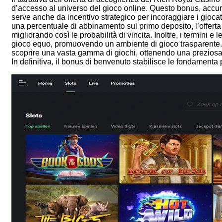
d’accesso al universo del gioco online. Questo bonus, accura
serve anche da incentivo strategico per incoraggiare i giocat
una percentuale di abbinamento sul primo deposito, l’offerta
migliorando così le probabilità di vincita. Inoltre, i termini 
gioco equo, promuovendo un ambiente di gioco trasparente. S
scoprire una vasta gamma di giochi, ottenendo una preziosa e
In definitiva, il bonus di benvenuto stabilisce le fondament