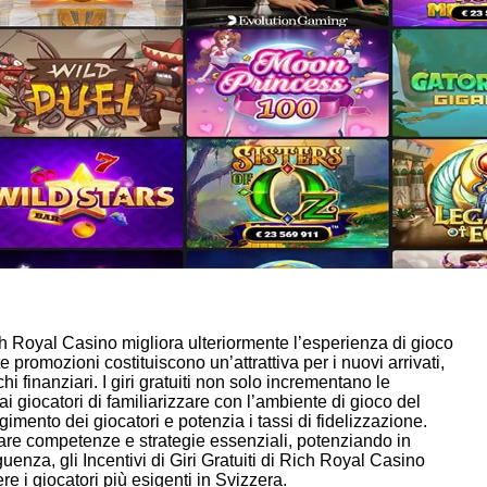
ich Royal Casino migliora ulteriormente l’esperienza di gioco
te promozioni costituiscono un’attrattiva per i nuovi arrivati,
i finanziari. I giri gratuiti non solo incrementano le
 ai giocatori di familiarizzare con l’ambiente di gioco del
lgimento dei giocatori e potenzia i tassi di fidelizzazione.
ppare competenze e strategie essenziali, potenziando in
uenza, gli Incentivi di Giri Gratuiti di Rich Royal Casino
e i giocatori più esigenti in Svizzera.