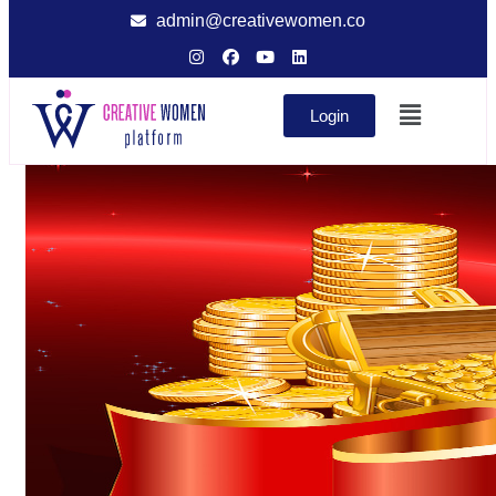
admin@creativewomen.co
Login