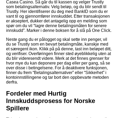
Casea Casino. Så går du til kassen og velger Trustly
som betalingsalternativ. Velg beløp, og du blir sendt til
Trustly. Her identifiserer du deg med BankID som du er
vant til og gjennomfører innskuddet. Etter transaksjonen
er akseptert, dukker det antagelig opp en melding som
spør om du vil “lagre denne betalingsmåten for senere
innskudd”. Marker i denne boksen for å slå på One Click.
Neste gang du er pålogget og skal sette inn penger, vil
du se Trustly som en bevart betalingmåte, kanskje med
et særegent ikon. Klikk på på denne, tast inn beløpet ditt,
og verifiser. Overføringen finner sted øyeblikkelig uten at
du blir videresendt videre. Merk at det finnes grenser for
hvor mye du kan deponere per dag eller per gang, så se
over disse i betingelsene. For å deaktivere funksjonen,
finner du frem “Betalingsalternativer” eller “Sikkerhet” i
kontoinnstillingene og tar bort den oppbevarte metoden
derfra.
Fordeler med Hurtig
Innskuddsprosess for Norske
Spillere