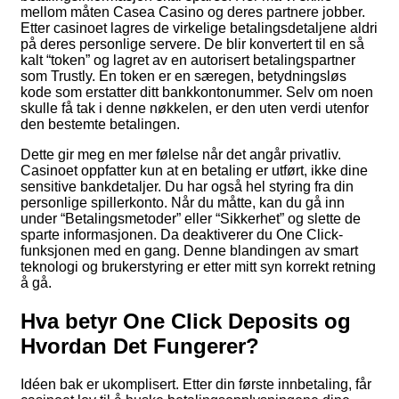
mellom måten Casea Casino og deres partnere jobber.
Etter casinoet lagres de virkelige betalingsdetaljene aldri
på deres personlige servere. De blir konvertert til en så
kalt “token” og lagret av en autorisert betalingspartner
som Trustly. En token er en særegen, betydningsløs
kode som erstatter ditt bankkontonummer. Selv om noen
skulle få tak i denne nøkkelen, er den uten verdi utenfor
den bestemte betalingen.
Dette gir meg en mer følelse når det angår privatliv.
Casinoet oppfatter kun at en betaling er utført, ikke dine
sensitive bankdetaljer. Du har også hel styring fra din
personlige spillerkonto. Når du måtte, kan du gå inn
under “Betalingsmetoder” eller “Sikkerhet” og slette de
sparte informasjonen. Da deaktiverer du One Click-
funksjonen med en gang. Denne blandingen av smart
teknologi og brukerstyring er etter mitt syn korrekt retning
å gå.
Hva betyr One Click Deposits og
Hvordan Det Fungerer?
Idéen bak er ukomplisert. Etter din første innbetaling, får