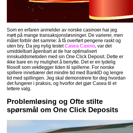
Som en erfaren anmelder av norske casinoer har jeg
møtt på mange transaksjonsløsninger. De varierer, men
målet forblir det samme: å få overført pengene raskt og
uten bry. Da jeg nylig testet
Casea Casino
, var det
umiddelbart åpenbart at de har optimalisert
innskuddsmetoden med sin One Click Deposit. Dette er
ikke bare en ny mulighet å benytte. Det er en tydelig
filosofi som vektlegger tiden til spillerne. For norske
spillere innebærer det mindre tid med BankID og lengre
tid med spillingen. Jeg skal demonstrere for deg hvordan
det fungerer i praksis, og hvorfor det gjør Casea til et
lettere valg.
Problemløsing og Ofte stilte
spørsmål om One Click Deposits