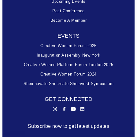
Upcoming Events
Past Conference
Become A Member
EVENTS
Creative Women Forum 2025
Inauguration Assembly New York
Creative Women Platform Forum London 2025
Creative Women Forum 2024
Sheinnovate,shecreate,sheinvest Symposium
GET CONNECTED
Subscribe now to get latest updates