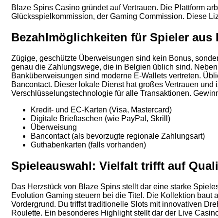
Blaze Spins Casino gründet auf Vertrauen. Die Plattform arb
Glücksspielkommission, der Gaming Commission. Diese Lize
Bezahlmöglichkeiten für Spieler aus 
Zügige, geschützte Überweisungen sind kein Bonus, sonder
genau die Zahlungswege, die in Belgien üblich sind. Nebe
Banküberweisungen sind moderne E-Wallets vertreten. Üblich
Bancontact. Dieser lokale Dienst hat großes Vertrauen und ist
Verschlüsselungstechnologie für alle Transaktionen. Gewinn
Kredit- und EC-Karten (Visa, Mastercard)
Digitale Brieftaschen (wie PayPal, Skrill)
Überweisung
Bancontact (als bevorzugte regionale Zahlungsart)
Guthabenkarten (falls vorhanden)
Spieleauswahl: Vielfalt trifft auf Quali
Das Herzstück von Blaze Spins stellt dar eine starke Spiel
Evolution Gaming steuern bei die Titel. Die Kollektion baut 
Vordergrund. Du triffst traditionelle Slots mit innovativen Dr
Roulette. Ein besonderes Highlight stellt dar der Live Casin