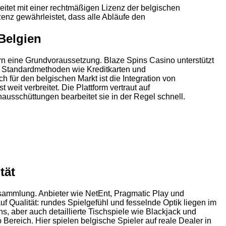
eitet mit einer rechtmäßigen Lizenz der belgischen
nz gewährleistet, dass alle Abläufe den
Belgien
n eine Grundvoraussetzung. Blaze Spins Casino unterstützt
n Standardmethoden wie Kreditkarten und
 für den belgischen Markt ist die Integration von
 weit verbreitet. Die Plattform vertraut auf
ausschüttungen bearbeitet sie in der Regel schnell.
tät
esammlung. Anbieter wie NetEnt, Pragmatic Play und
auf Qualität: rundes Spielgefühl und fesselnde Optik liegen im
ehs, aber auch detaillierte Tischspiele wie Blackjack und
o Bereich. Hier spielen belgische Spieler auf reale Dealer in