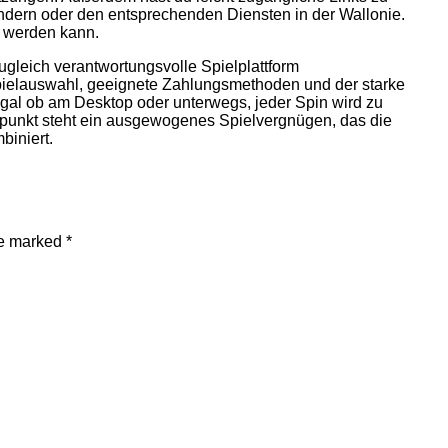
andern oder den entsprechenden Diensten in der Wallonie.
g werden kann.
zugleich verantwortungsvolle Spielplattform
pielauswahl, geeignete Zahlungsmethoden und der starke
gal ob am Desktop oder unterwegs, jeder Spin wird zu
lpunkt steht ein ausgewogenes Spielvergnügen, das die
iniert.
re marked
*