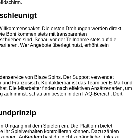
Bildschirm.
schleunigt
Willkommenspaket. Die ersten Drehungen werden direkt
Die Boni kommen stets mit transparenten
chrieben sind. Schau vor der Teilnahme stets auf die
ariieren. Wer Angebote überlegt nutzt, erhöht sein
undenservice von Blaze Spins. Der Support verwendet
h und Französisch. Kontaktierbar ist das Team per E-Mail und
hat. Die Mitarbeiter finden nach effektiven Ansätzenarien, um
ung aufnimmst, schau am besten in den FAQ-Bereich. Dort
undprinzip
rten Umgang mit dem Spielen ein. Die Plattform bietet
e ihr Spielverhalten kontrollieren können. Dazu zählen
 Sitzungen. Außerdem hast du leicht zugängliche Links zu