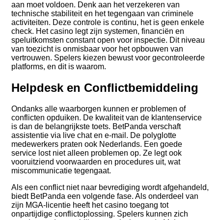
aan moet voldoen. Denk aan het verzekeren van
technische stabiliteit en het tegengaan van criminele
activiteiten. Deze controle is continu, het is geen enkele
check. Het casino legt zijn systemen, financiën en
speluitkomsten constant open voor inspectie. Dit niveau
van toezicht is onmisbaar voor het opbouwen van
vertrouwen. Spelers kiezen bewust voor gecontroleerde
platforms, en dit is waarom.
Helpdesk en Conflictbemiddeling
Ondanks alle waarborgen kunnen er problemen of
conflicten opduiken. De kwaliteit van de klantenservice
is dan de belangrijkste toets. BetPanda verschaft
assistentie via live chat en e-mail. De polyglotte
medewerkers praten ook Nederlands. Een goede
service lost niet alleen problemen op. Ze legt ook
vooruitziend voorwaarden en procedures uit, wat
miscommunicatie tegengaat.
Als een conflict niet naar bevrediging wordt afgehandeld,
biedt BetPanda een volgende fase. Als onderdeel van
zijn MGA-licentie heeft het casino toegang tot
onpartijdige conflictoplossing. Spelers kunnen zich