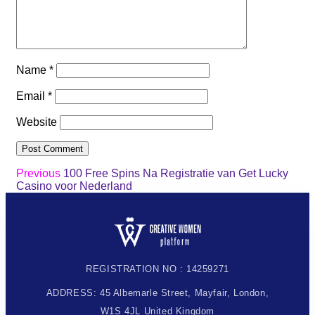
Name
*
Email
*
Website
Previous
100 Free Spins Na Registratie van Get Lucky
Casino voor Nederland
REGISTRATION NO : 14259271
ADDRESS: 45 Albemarle Street, Mayfair, London,
W1S 4JL United Kingdom