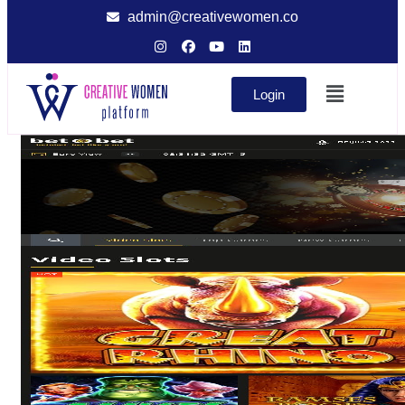
admin@creativewomen.co
Login