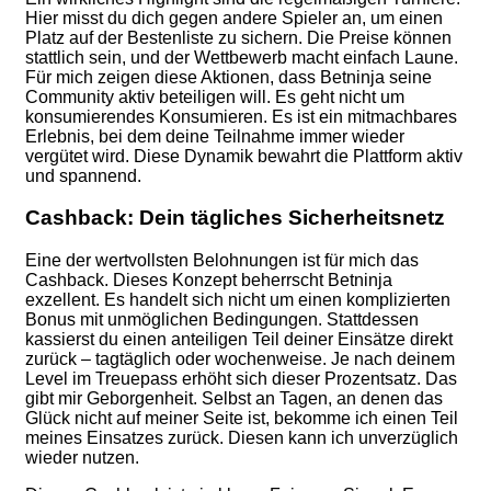
Hier misst du dich gegen andere Spieler an, um einen
Platz auf der Bestenliste zu sichern. Die Preise können
stattlich sein, und der Wettbewerb macht einfach Laune.
Für mich zeigen diese Aktionen, dass Betninja seine
Community aktiv beteiligen will. Es geht nicht um
konsumierendes Konsumieren. Es ist ein mitmachbares
Erlebnis, bei dem deine Teilnahme immer wieder
vergütet wird. Diese Dynamik bewahrt die Plattform aktiv
und spannend.
Cashback: Dein tägliches Sicherheitsnetz
Eine der wertvollsten Belohnungen ist für mich das
Cashback. Dieses Konzept beherrscht Betninja
exzellent. Es handelt sich nicht um einen komplizierten
Bonus mit unmöglichen Bedingungen. Stattdessen
kassierst du einen anteiligen Teil deiner Einsätze direkt
zurück – tagtäglich oder wochenweise. Je nach deinem
Level im Treuepass erhöht sich dieser Prozentsatz. Das
gibt mir Geborgenheit. Selbst an Tagen, an denen das
Glück nicht auf meiner Seite ist, bekomme ich einen Teil
meines Einsatzes zurück. Diesen kann ich unverzüglich
wieder nutzen.