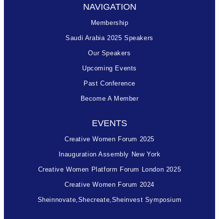
NAVIGATION
Membership
Saudi Arabia 2025 Speakers
Our Speakers
Upcoming Events
Past Conference
Become A Member
EVENTS
Creative Women Forum 2025
Inauguration Assembly New York
Creative Women Platform Forum London 2025
Creative Women Forum 2024
Sheinnovate,shecreate,sheinvest Symposium