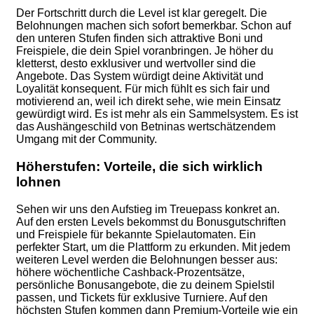
Der Fortschritt durch die Level ist klar geregelt. Die
Belohnungen machen sich sofort bemerkbar. Schon auf
den unteren Stufen finden sich attraktive Boni und
Freispiele, die dein Spiel voranbringen. Je höher du
kletterst, desto exklusiver und wertvoller sind die
Angebote. Das System würdigt deine Aktivität und
Loyalität konsequent. Für mich fühlt es sich fair und
motivierend an, weil ich direkt sehe, wie mein Einsatz
gewürdigt wird. Es ist mehr als ein Sammelsystem. Es ist
das Aushängeschild von Betninas wertschätzendem
Umgang mit der Community.
Höherstufen: Vorteile, die sich wirklich
lohnen
Sehen wir uns den Aufstieg im Treuepass konkret an.
Auf den ersten Levels bekommst du Bonusgutschriften
und Freispiele für bekannte Spielautomaten. Ein
perfekter Start, um die Plattform zu erkunden. Mit jedem
weiteren Level werden die Belohnungen besser aus:
höhere wöchentliche Cashback-Prozentsätze,
persönliche Bonusangebote, die zu deinem Spielstil
passen, und Tickets für exklusive Turniere. Auf den
höchsten Stufen kommen dann Premium-Vorteile wie ein