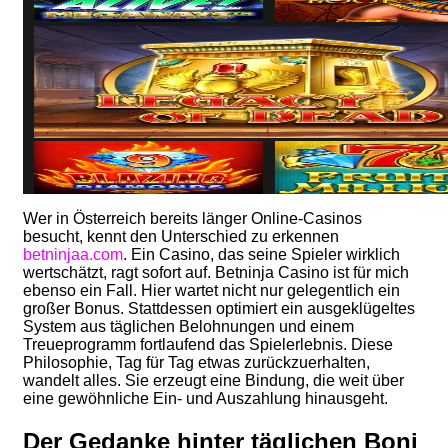
Wer in Österreich bereits länger Online-Casinos
besucht, kennt den Unterschied zu erkennen
betninjaa.com
. Ein Casino, das seine Spieler wirklich
wertschätzt, ragt sofort auf. Betninja Casino ist für mich
ebenso ein Fall. Hier wartet nicht nur gelegentlich ein
großer Bonus. Stattdessen optimiert ein ausgeklügeltes
System aus täglichen Belohnungen und einem
Treueprogramm fortlaufend das Spielerlebnis. Diese
Philosophie, Tag für Tag etwas zurückzuerhalten,
wandelt alles. Sie erzeugt eine Bindung, die weit über
eine gewöhnliche Ein- und Auszahlung hinausgeht.
Der Gedanke hinter täglichen Boni