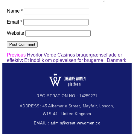
Name
*
Email
*
Website
Previous
Hvorfor Verde Casinos brugergrænseflade er
effektiv: Et indblik om oplevelsen for brugerne i Danmark
REGISTRATION NO : 14259271
ADDRESS: 45 Albemarle Street, Mayfair, London,
W1S 4JL United Kingdom
EMAIL : admin@creativewomen.co