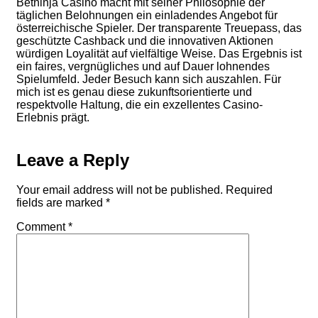
Betninja Casino macht mit seiner Philosophie der
täglichen Belohnungen ein einladendes Angebot für
österreichische Spieler. Der transparente Treuepass, das
geschützte Cashback und die innovativen Aktionen
würdigen Loyalität auf vielfältige Weise. Das Ergebnis ist
ein faires, vergnügliches und auf Dauer lohnendes
Spielumfeld. Jeder Besuch kann sich auszahlen. Für
mich ist es genau diese zukunftsorientierte und
respektvolle Haltung, die ein exzellentes Casino-
Erlebnis prägt.
Leave a Reply
Your email address will not be published.
Required
fields are marked
*
Comment
*