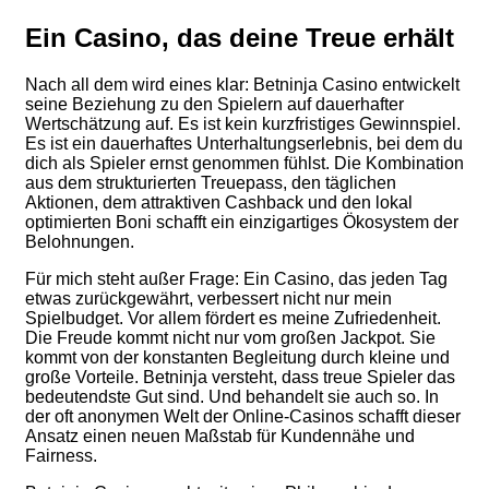
Ein Casino, das deine Treue erhält
Nach all dem wird eines klar: Betninja Casino entwickelt
seine Beziehung zu den Spielern auf dauerhafter
Wertschätzung auf. Es ist kein kurzfristiges Gewinnspiel.
Es ist ein dauerhaftes Unterhaltungserlebnis, bei dem du
dich als Spieler ernst genommen fühlst. Die Kombination
aus dem strukturierten Treuepass, den täglichen
Aktionen, dem attraktiven Cashback und den lokal
optimierten Boni schafft ein einzigartiges Ökosystem der
Belohnungen.
Für mich steht außer Frage: Ein Casino, das jeden Tag
etwas zurückgewährt, verbessert nicht nur mein
Spielbudget. Vor allem fördert es meine Zufriedenheit.
Die Freude kommt nicht nur vom großen Jackpot. Sie
kommt von der konstanten Begleitung durch kleine und
große Vorteile. Betninja versteht, dass treue Spieler das
bedeutendste Gut sind. Und behandelt sie auch so. In
der oft anonymen Welt der Online-Casinos schafft dieser
Ansatz einen neuen Maßstab für Kundennähe und
Fairness.