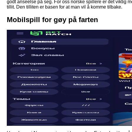
godt anseelse på seg. For oss norske spillere er det viktig m
tillit. Den tilliten er basen for at man vil å komme tilbake.
Mobilspill for gøy på farten