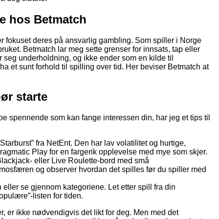
se hos Betmatch
, er fokuset deres på ansvarlig gambling. Som spiller i Norge
rbruket. Betmatch lar meg sette grenser for innsats, tap eller
r seg underholdning, og ikke ender som en kilde til
a et sunt forhold til spilling over tid. Her beviser Betmatch at
ør starte
noe spennende som kan fange interessen din, har jeg et tips til
tarburst” fra NetEnt. Den har lav volatilitet og hurtige,
ragmatic Play for en fargerik opplevelse med mye som skjer.
Blackjack- eller Live Roulette-bord med små
tmosfæren og observer hvordan det spilles før du spiller med
ller se gjennom kategoriene. Let etter spill fra din
pulære”-listen for tiden.
r, er ikke nødvendigvis det likt for deg. Men med det