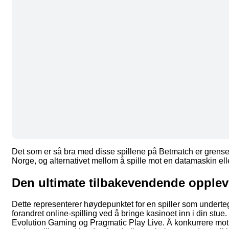
Det som er så bra med disse spillene på Betmatch er grense
Norge, og alternativet mellom å spille mot en datamaskin ell
Den ultimate tilbakevendende opplev
Dette representerer høydepunktet for en spiller som underte
forandret online-spilling ved å bringe kasinoet inn i din stue
Evolution Gaming og Pragmatic Play Live. Å konkurrere mot 