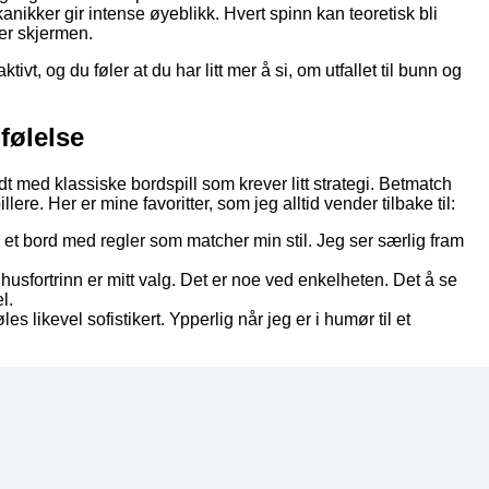
nikker gir intense øyeblikk. Hvert spinn kan teoretisk bli
ver skjermen.
tivt, og du føler at du har litt mer å si, om utfallet til bunn og
følelse
t med klassiske bordspill som krever litt strategi. Betmatch
re. Her er mine favoritter, som jeg alltid vender tilbake til:
e et bord med regler som matcher min stil. Jeg ser særlig fram
usfortrinn er mitt valg. Det er noe ved enkelheten. Det å se
l.
s likevel sofistikert. Ypperlig når jeg er i humør til et