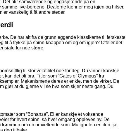
kk. Det blir samværende og engasjerende på en
e samme live-bordene. Dealerne kjenner meg igjen og hilser.
m er vanskelig å få andre steder.
erdi
erke. De har alt fra de grunnleggende klassikerne til ferskeste
eg til å trykke på spinn-knappen om og om igjen? Ofte er det
nsiale for noe større.
msnittlig til stor volatilitet noe for deg. Du vinner kanskje
 kan det bli bra. Titler som “Gates of Olympus” fra
eksempler. Mekanismene deres er enkle, men de virker. De
gjør at du gjerne vil se hva som skjer neste gang. Du
tomater som “Bonanza”. Eller kanskje et voksende
eier for hvert spinn, så hver omgang oppleves ny. De
e drømmen om en omveltende sum. Muligheten er liten, ja,
a deg tilbake.