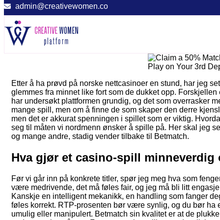
admin@creativewomen.co
Etter å ha prøvd på norske nettcasinoer en stund, har jeg set
glemmes fra minnet like fort som de dukket opp. Forskjellen e
har undersøkt plattformen grundig, og det som overrasker me
mange spill, men om å finne de som skaper den derre kjensla 
men det er akkurat spenningen i spillet som er viktig. Hvor
seg til måten vi nordmenn ønsker å spille på. Her skal jeg se
og mange andre, stadig vender tilbake til Betmatch.
Hva gjør et casino-spill minneverdi
Før vi går inn på konkrete titler, spør jeg meg hva som feng
være medrivende, det må føles fair, og jeg må bli litt engasjer
Kanskje en intelligent mekanikk, en handling som fanger deg, 
føles korrekt. RTP-prosenten bør være synlig, og du bør ha en
umulig eller manipulert. Betmatch sin kvalitet er at de plukk