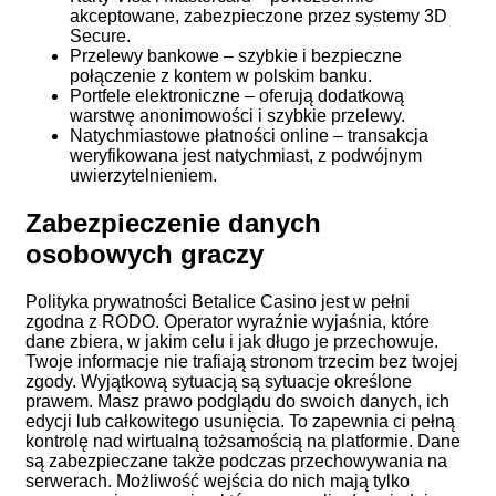
akceptowane, zabezpieczone przez systemy 3D
Secure.
Przelewy bankowe – szybkie i bezpieczne
połączenie z kontem w polskim banku.
Portfele elektroniczne – oferują dodatkową
warstwę anonimowości i szybkie przelewy.
Natychmiastowe płatności online – transakcja
weryfikowana jest natychmiast, z podwójnym
uwierzytelnieniem.
Zabezpieczenie danych
osobowych graczy
Polityka prywatności Betalice Casino jest w pełni
zgodna z RODO. Operator wyraźnie wyjaśnia, które
dane zbiera, w jakim celu i jak długo je przechowuje.
Twoje informacje nie trafiają stronom trzecim bez twojej
zgody. Wyjątkową sytuacją są sytuacje określone
prawem. Masz prawo podglądu do swoich danych, ich
edycji lub całkowitego usunięcia. To zapewnia ci pełną
kontrolę nad wirtualną tożsamością na platformie. Dane
są zabezpieczane także podczas przechowywania na
serwerach. Możliwość wejścia do nich mają tylko