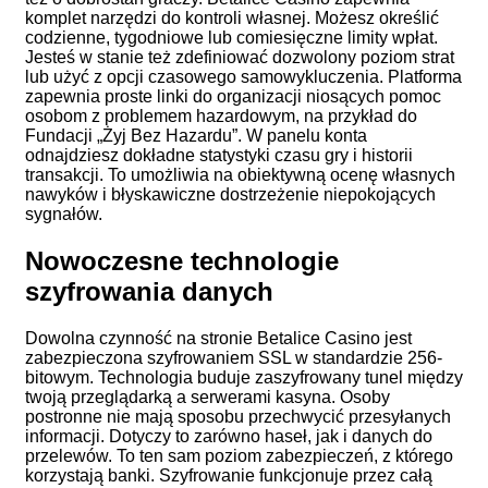
komplet narzędzi do kontroli własnej. Możesz określić
codzienne, tygodniowe lub comiesięczne limity wpłat.
Jesteś w stanie też zdefiniować dozwolony poziom strat
lub użyć z opcji czasowego samowykluczenia. Platforma
zapewnia proste linki do organizacji niosących pomoc
osobom z problemem hazardowym, na przykład do
Fundacji „Żyj Bez Hazardu”. W panelu konta
odnajdziesz dokładne statystyki czasu gry i historii
transakcji. To umożliwia na obiektywną ocenę własnych
nawyków i błyskawiczne dostrzeżenie niepokojących
sygnałów.
Nowoczesne technologie
szyfrowania danych
Dowolna czynność na stronie Betalice Casino jest
zabezpieczona szyfrowaniem SSL w standardzie 256-
bitowym. Technologia buduje zaszyfrowany tunel między
twoją przeglądarką a serwerami kasyna. Osoby
postronne nie mają sposobu przechwycić przesyłanych
informacji. Dotyczy to zarówno haseł, jak i danych do
przelewów. To ten sam poziom zabezpieczeń, z którego
korzystają banki. Szyfrowanie funkcjonuje przez całą