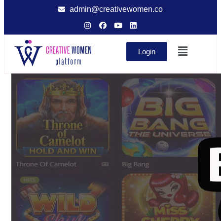
admin@creativewomen.co
Login