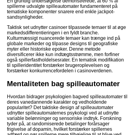
En grundig undersøgelse demonstrerede, at 60 % af
spillerne udvalgte spilleautomater fundamenteret på
tematiske komponenter snarere end enkle jackpot-
sandsynligheder.
Taktisk set udnytter casinoer tilpassede temaer til at øge
markedsdifferentieringen i en fyldt branche.
Kulturmæssigt nuancerede temaer kan trænge ind på
globale markeder og tilpasse designs til geografiske
myter eller historiske epoker. Denne metode
diversificerer ikke kun indtægtsstrømme, men forfiner
også spillerfastholdelsesrater. En tematisk modifikation
til spilleridentitet forstærker brugeroplevelsen og
forstærker konkurrencefordelen i casinoverdenen.
Mentaliteten bag spilleautomater
Hvordan bidrager psykologien bagved spilleautomater til
deres vanedannende karakter og vedholdende
popularitet? Det taktiske design af spilleautomater
udnytter spilleautomaternes psykologi ved at udnytte
variable belønninger og sensoriske indtryk. Forskning
tyder på, at randomiserede betalinger forårsager
frigivelse af dopamin, hvilket forstærker spillernes
adfærd og gør spillerne mere tilbøjelige til at blive ved