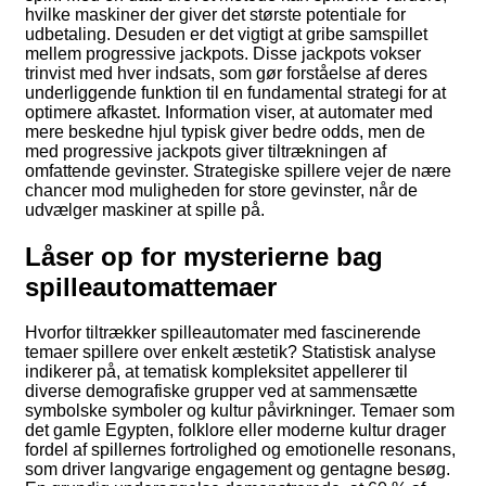
hvilke maskiner der giver det største potentiale for
udbetaling. Desuden er det vigtigt at gribe samspillet
mellem progressive jackpots. Disse jackpots vokser
trinvist med hver indsats, som gør forståelse af deres
underliggende funktion til en fundamental strategi for at
optimere afkastet. Information viser, at automater med
mere beskedne hjul typisk giver bedre odds, men de
med progressive jackpots giver tiltrækningen af
omfattende gevinster. Strategiske spillere vejer de nære
chancer mod muligheden for store gevinster, når de
udvælger maskiner at spille på.
Låser op for mysterierne bag
spilleautomattemaer
Hvorfor tiltrækker spilleautomater med fascinerende
temaer spillere over enkelt æstetik? Statistisk analyse
indikerer på, at tematisk kompleksitet appellerer til
diverse demografiske grupper ved at sammensætte
symbolske symboler og kultur påvirkninger. Temaer som
det gamle Egypten, folklore eller moderne kultur drager
fordel af spillernes fortrolighed og emotionelle resonans,
som driver langvarige engagement og gentagne besøg.