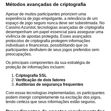
Métodos avançadas de criptografia
Apesar de muitos participantes priorizem uma
experiência de jogo empolgante, a relevância de um
espaço de jogo seguro nunca deve ser subestimada. No
Cassino Azurslot, tecnologias avançadas de criptografia
desempenham um papel essencial para assegurar uma
vivência de apostas protegida. Esses avançados
protocolos de criptografia protegem informações
individuais e financeiras, possibilitando que os
participantes desfrutem de seus jogos preferidos sem
preocupações.
Os principais componentes da sua estratégia de
proteção de informações incluem:
Criptografia SSL
Verificação de dois fatores
Auditorias de segurança frequentes
Com essas tecnologias implementadas, os participantes
podem imergir completamente na excitação dos jogos,
tendo certeza que seus informações estão seguros.