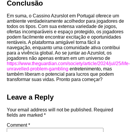
Conclusão
Em suma, o Cassino Azurslot em Portugal oferece um
ambiente verdadeiramente acolhedor para jogadores de
todos os tipos. Com sua extensa variedade de jogos,
ofertas incomparáveis e espaço protegido, os jogadores
podem facilmente encontrar excitação e oportunidades
rentáveis. A plataforma amigável torna fácil a
navegação, enquanto uma comunidade ativa contribui
para a vivência global. Ao se juntar ao Azurslot, os
jogadores não apenas entram em um universo de
https://www.theguardian.com/society/article/2024/jul/25/life-
unravelled-problem-gambling
entretenimento, mas
também liberam o potencial para lucros que podem
transformar suas vidas. Pronto para começar?
Leave a Reply
Your email address will not be published.
Required
fields are marked
*
Comment
*