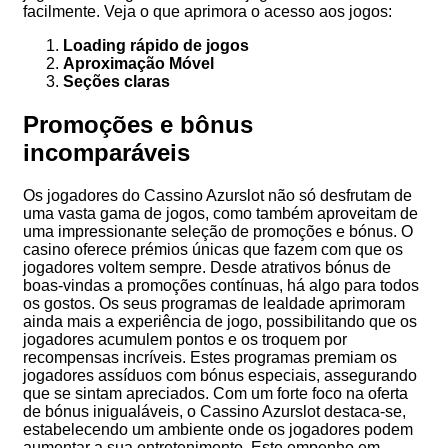
facilmente. Veja o que aprimora o acesso aos jogos:
Loading rápido de jogos
Aproximação Móvel
Seções claras
Promoções e bônus
incomparáveis
Os jogadores do Cassino Azurslot não só desfrutam de
uma vasta gama de jogos, como também aproveitam de
uma impressionante seleção de promoções e bónus. O
casino oferece prémios únicas que fazem com que os
jogadores voltem sempre. Desde atrativos bónus de
boas-vindas a promoções contínuas, há algo para todos
os gostos. Os seus programas de lealdade aprimoram
ainda mais a experiência de jogo, possibilitando que os
jogadores acumulem pontos e os troquem por
recompensas incríveis. Estes programas premiam os
jogadores assíduos com bónus especiais, assegurando
que se sintam apreciados. Com um forte foco na oferta
de bónus inigualáveis, o Cassino Azurslot destaca-se,
estabelecendo um ambiente onde os jogadores podem
aumentar a sua entretenimento. Este empenho em