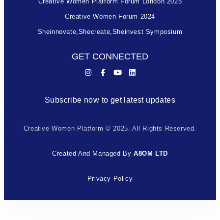
Creative Women Platform Forum London 2025
Creative Women Forum 2024
Sheinnovate,shecreate,sheinvest Symposium
GET CONNECTED
Subscribe now to get latest updates
Creative Women Platform © 2025. All Rights Reserved.
Created And Managed By
A8OM LTD
Privacy-Policy