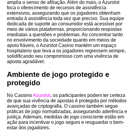
amplia o senso de afiliação. Além do mais, o Azurslot
foca o oferecimento de recursos de assistência
extensivos, assegurando que os jogadores obtenham
entrada à assistência toda vez que preciso. Sua equipe
dedicada de suporte ao consumidor está acessível por
meio de vários plataformas, proporcionando respostas
imediatas a questões e problemas. Ao concentrar tanto
no envolvimento da sociedade quanto em meios de
apoio fiáveis, o Azurslot Casino mantém um espaço
hospitaleiro que leva a os jogadores regressem sempre,
solidificando seu compromisso com uma vivência de
aposta agradável.
Ambiente de jogo protegido e
protegido
No Cassino
Azurslot
, os participantes podem ter certeza
de que sua vivência de apostas é protegida por métodos
avançadas de criptografia. O cassino também segue
práticas de jogo normatizadas, assegurando aderência e
justiça. Ademais, medidas de jogo consciente estão em
ação para incentivar o jogo seguro e resguardar o bem-
estar dos jogadores.