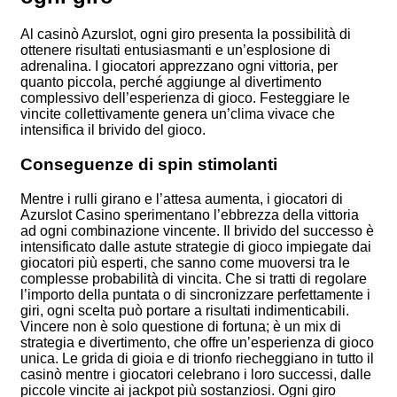
Al casinò Azurslot, ogni giro presenta la possibilità di
ottenere risultati entusiasmanti e un’esplosione di
adrenalina. I giocatori apprezzano ogni vittoria, per
quanto piccola, perché aggiunge al divertimento
complessivo dell’esperienza di gioco. Festeggiare le
vincite collettivamente genera un’clima vivace che
intensifica il brivido del gioco.
Conseguenze di spin stimolanti
Mentre i rulli girano e l’attesa aumenta, i giocatori di
Azurslot Casino sperimentano l’ebbrezza della vittoria
ad ogni combinazione vincente. Il brivido del successo è
intensificato dalle astute strategie di gioco impiegate dai
giocatori più esperti, che sanno come muoversi tra le
complesse probabilità di vincita. Che si tratti di regolare
l’importo della puntata o di sincronizzare perfettamente i
giri, ogni scelta può portare a risultati indimenticabili.
Vincere non è solo questione di fortuna; è un mix di
strategia e divertimento, che offre un’esperienza di gioco
unica. Le grida di gioia e di trionfo riecheggiano in tutto il
casinò mentre i giocatori celebrano i loro successi, dalle
piccole vincite ai jackpot più sostanziosi. Ogni giro