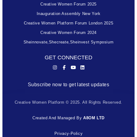
Creative Women Forum 2025
Inauguration Assembly New York
Creative Women Platform Forum London 2025
Creative Women Forum 2024
Sheinnovate,shecreate,sheinvest Symposium
GET CONNECTED
Subscribe now to get latest updates
Creative Women Platform © 2025. All Rights Reserved.
Created And Managed By
A8OM LTD
Privacy-Policy