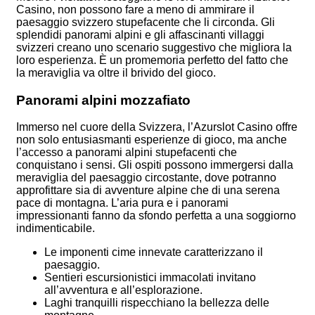
Casino, non possono fare a meno di ammirare il
paesaggio svizzero stupefacente che li circonda. Gli
splendidi panorami alpini e gli affascinanti villaggi
svizzeri creano uno scenario suggestivo che migliora la
loro esperienza. È un promemoria perfetto del fatto che
la meraviglia va oltre il brivido del gioco.
Panorami alpini mozzafiato
Immerso nel cuore della Svizzera, l’Azurslot Casino offre
non solo entusiasmanti esperienze di gioco, ma anche
l’accesso a panorami alpini stupefacenti che
conquistano i sensi. Gli ospiti possono immergersi dalla
meraviglia del paesaggio circostante, dove potranno
approfittare sia di avventure alpine che di una serena
pace di montagna. L’aria pura e i panorami
impressionanti fanno da sfondo perfetta a una soggiorno
indimenticabile.
Le imponenti cime innevate caratterizzano il
paesaggio.
Sentieri escursionistici immacolati invitano
all’avventura e all’esplorazione.
Laghi tranquilli rispecchiano la bellezza delle