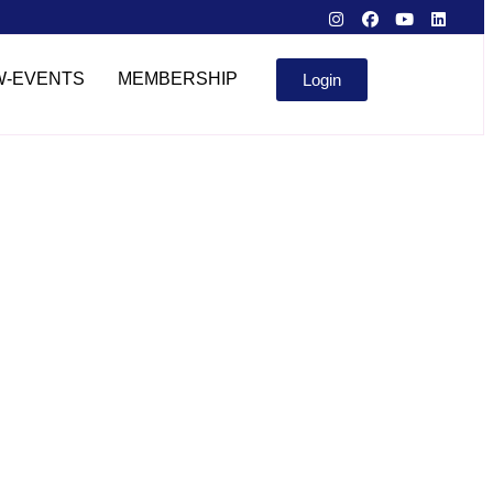
W-EVENTS
MEMBERSHIP
Login