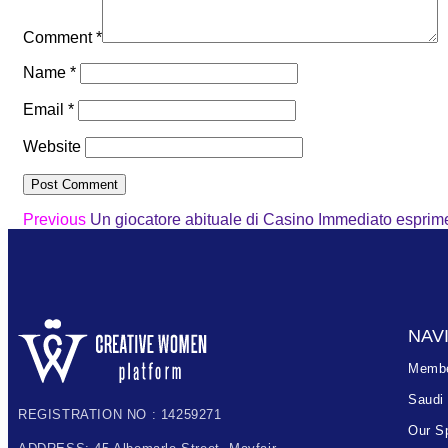
Comment
*
Name
*
Email
*
Website
Previous
Un giocatore abituale di Casino Immediato esprime l
NAV
Membe
Saudi
REGISTRATION NO : 14259271
Our S