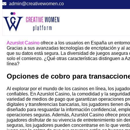
admin@creativewomen.co
Azurslot Casino
ofrece a los usuarios en España un entorno
Gracias a sus avanzadas tecnologías de encriptación y al ad
que su datos está segura. La diversidad de juegos asegura 
solo el comienzo. ¿Qué otras características distinguen a Az
línea?
Opciones de cobro para transaccion
Al explorar por el mundo de los casinos en línea, los jugad
confiables. En Azurslot Casino, la comodidad y la segurid
variedad de medios de pago que garantizan operaciones pro
digitales y transferencias bancarias, los jugadores tienen 
diseñado para resguardar la información confidencial, emp
operaciones seguras. Además, Azurslot Casino ofrece procesos
jugadores disfrutar de su vivencia de entretenimiento sin d
seguras, los jugadores pueden concentrarse en lo que ver