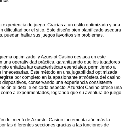
anos.
a experiencia de juego. Gracias a un estilo optimizado y una
 dificultad por el sitio. Este diseño bien planificado asegura
, puedan hallar sus juegos favoritos sin problemas.
quema optimizado, y Azurslot Casino destaca en este
n una operatividad práctica, garantizando que los jugadores
pio enfatiza las características esenciales, permitiendo a
nes innecesarias. Este método en una jugabilidad optimizada
mergirse por completo en la apasionante atmósfera del casino.
s dispositivos, conservando una experiencia consistente
nción al detalle en cada aspecto, Azurslot Casino ofrece una
os como a experimentados, logrando que su aventura de juego
ión del menú de Azurslot Casino incrementa aún más la
or las diferentes secciones gracias a las funciones de