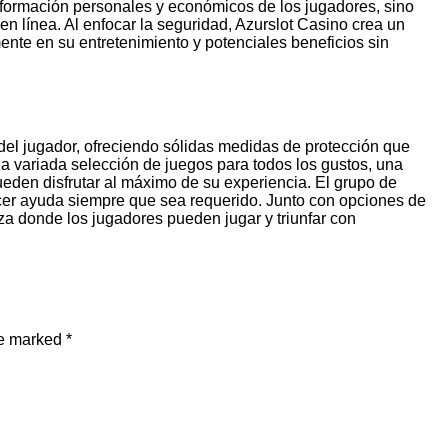
nformación personales y económicos de los jugadores, sino
n línea. Al enfocar la seguridad, Azurslot Casino crea un
nte en su entretenimiento y potenciales beneficios sin
 del jugador, ofreciendo sólidas medidas de protección que
 variada selección de juegos para todos los gustos, una
 pueden disfrutar al máximo de su experiencia. El grupo de
recer ayuda siempre que sea requerido. Junto con opciones de
a donde los jugadores pueden jugar y triunfar con
re marked
*