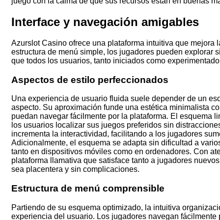
juego con la calma de que sus recursos están en buenas m
Interface y navegación amigables
Azurslot Casino ofrece una plataforma intuitiva que mejora l
estructura de menú simple, los jugadores pueden explorar sin
que todos los usuarios, tanto iniciados como experimentados
Aspectos de estilo perfeccionados
Una experiencia de usuario fluida suele depender de un es
aspecto. Su aproximación funde una estética minimalista co
puedan navegar fácilmente por la plataforma. El esquema lim
los usuarios localizar sus juegos preferidos sin distraccio
incrementa la interactividad, facilitando a los jugadores su
Adicionalmente, el esquema se adapta sin dificultad a vario
tanto en dispositivos móviles como en ordenadores. Con ate
plataforma llamativa que satisface tanto a jugadores nuev
sea placentera y sin complicaciones.
Estructura de menú comprensible
Partiendo de su esquema optimizado, la intuitiva organizac
experiencia del usuario. Los jugadores navegan fácilmente p