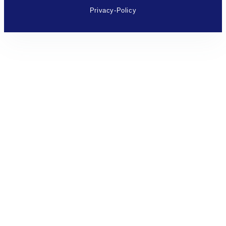
Privacy-Policy