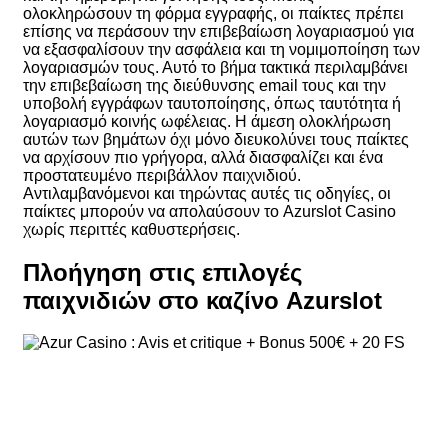
ολοκληρώσουν τη φόρμα εγγραφής, οι παίκτες πρέπει
επίσης να περάσουν την επιβεβαίωση λογαριασμού για
να εξασφαλίσουν την ασφάλεια και τη νομιμοποίηση των
λογαριασμών τους. Αυτό το βήμα τακτικά περιλαμβάνει
την επιβεβαίωση της διεύθυνσης email τους και την
υποβολή εγγράφων ταυτοποίησης, όπως ταυτότητα ή
λογαριασμό κοινής ωφέλειας. Η άμεση ολοκλήρωση
αυτών των βημάτων όχι μόνο διευκολύνει τους παίκτες
να αρχίσουν πιο γρήγορα, αλλά διασφαλίζει και ένα
προστατευμένο περιβάλλον παιχνιδιού.
Αντιλαμβανόμενοι και τηρώντας αυτές τις οδηγίες, οι
παίκτες μπορούν να απολαύσουν το Azurslot Casino
χωρίς περιττές καθυστερήσεις.
Πλοήγηση στις επιλογές
παιχνιδιών στο καζίνο Azurslot