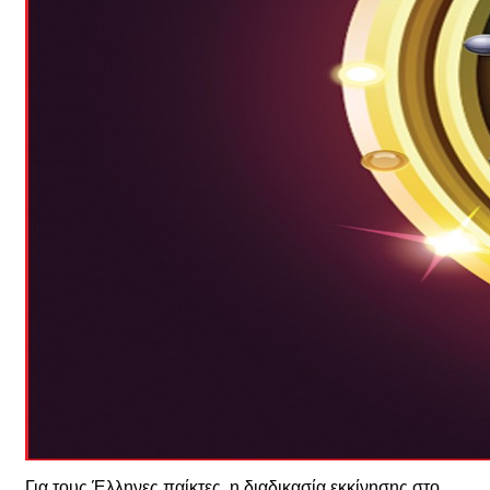
Για τους Έλληνες παίκτες, η διαδικασία εκκίνησης στο