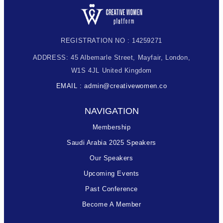
REGISTRATION NO : 14259271
ADDRESS: 45 Albemarle Street, Mayfair, London,
W1S 4JL United Kingdom
EMAIL : admin@creativewomen.co
NAVIGATION
Membership
Saudi Arabia 2025 Speakers
Our Speakers
Upcoming Events
Past Conference
Become A Member