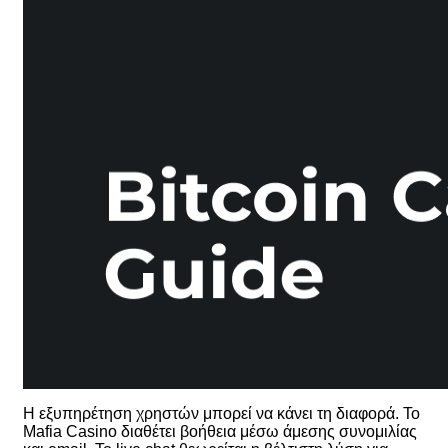
Η εξυπηρέτηση χρηστών μπορεί να κάνει τη διαφορά. Το
Mafia Casino διαθέτει βοήθεια μέσω άμεσης συνομιλίας