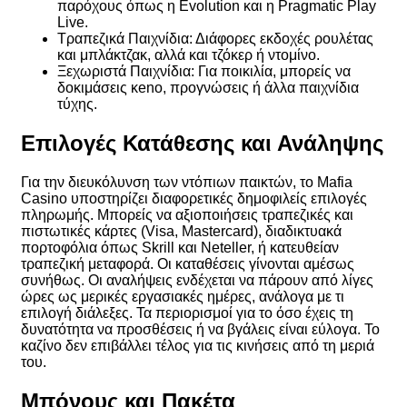
παρόχους όπως η Evolution και η Pragmatic Play
Live.
Τραπεζικά Παιχνίδια: Διάφορες εκδοχές ρουλέτας
και μπλάκτζακ, αλλά και τζόκερ ή ντομίνο.
Ξεχωριστά Παιχνίδια: Για ποικιλία, μπορείς να
δοκιμάσεις κeno, προγνώσεις ή άλλα παιχνίδια
τύχης.
Επιλογές Κατάθεσης και Ανάληψης
Για την διευκόλυνση των ντόπιων παικτών, το Mafia
Casino υποστηρίζει διαφορετικές δημοφιλείς επιλογές
πληρωμής. Μπορείς να αξιοποιήσεις τραπεζικές και
πιστωτικές κάρτες (Visa, Mastercard), διαδικτυακά
πορτοφόλια όπως Skrill και Neteller, ή κατευθείαν
τραπεζική μεταφορά. Οι καταθέσεις γίνονται αμέσως
συνήθως. Οι αναλήψεις ενδέχεται να πάρουν από λίγες
ώρες ως μερικές εργασιακές ημέρες, ανάλογα με τι
επιλογή διάλεξες. Τα περιορισμοί για το όσο έχεις τη
δυνατότητα να προσθέσεις ή να βγάλεις είναι εύλογα. Το
καζίνο δεν επιβάλλει τέλος για τις κινήσεις από τη μεριά
του.
Μπόνους και Πακέτα