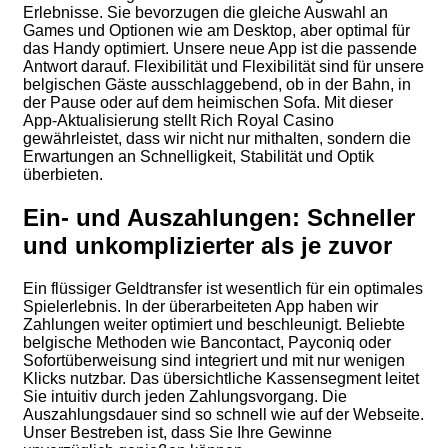
Erlebnisse. Sie bevorzugen die gleiche Auswahl an
Games und Optionen wie am Desktop, aber optimal für
das Handy optimiert. Unsere neue App ist die passende
Antwort darauf. Flexibilität und Flexibilität sind für unsere
belgischen Gäste ausschlaggebend, ob in der Bahn, in
der Pause oder auf dem heimischen Sofa. Mit dieser
App-Aktualisierung stellt Rich Royal Casino
gewährleistet, dass wir nicht nur mithalten, sondern die
Erwartungen an Schnelligkeit, Stabilität und Optik
überbieten.
Ein- und Auszahlungen: Schneller
und unkomplizierter als je zuvor
Ein flüssiger Geldtransfer ist wesentlich für ein optimales
Spielerlebnis. In der überarbeiteten App haben wir
Zahlungen weiter optimiert und beschleunigt. Beliebte
belgische Methoden wie Bancontact, Payconiq oder
Sofortüberweisung sind integriert und mit nur wenigen
Klicks nutzbar. Das übersichtliche Kassensegment leitet
Sie intuitiv durch jeden Zahlungsvorgang. Die
Auszahlungsdauer sind so schnell wie auf der Webseite.
Unser Bestreben ist, dass Sie Ihre Gewinne