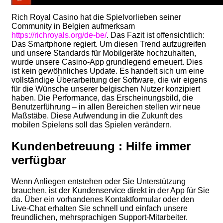
Rich Royal Casino hat die Spielvorlieben seiner
Community in Belgien aufmerksam
https://richroyals.org/de-be/
. Das Fazit ist offensichtlich:
Das Smartphone regiert. Um diesen Trend aufzugreifen
und unsere Standards für Mobilgeräte hochzuhalten,
wurde unsere Casino-App grundlegend erneuert. Dies
ist kein gewöhnliches Update. Es handelt sich um eine
vollständige Überarbeitung der Software, die wir eigens
für die Wünsche unserer belgischen Nutzer konzipiert
haben. Die Performance, das Erscheinungsbild, die
Benutzerführung – in allen Bereichen stellen wir neue
Maßstäbe. Diese Aufwendung in die Zukunft des
mobilen Spielens soll das Spielen verändern.
Kundenbetreuung : Hilfe immer
verfügbar
Wenn Anliegen entstehen oder Sie Unterstützung
brauchen, ist der Kundenservice direkt in der App für Sie
da. Über ein vorhandenes Kontaktformular oder den
Live-Chat erhalten Sie schnell und einfach unsere
freundlichen, mehrsprachigen Support-Mitarbeiter.