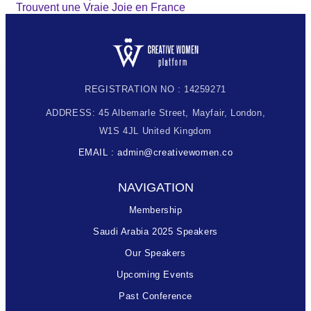
Trouvent une Vraie Joie en France
REGISTRATION NO : 14259271
ADDRESS: 45 Albemarle Street, Mayfair, London,
W1S 4JL United Kingdom
EMAIL : admin@creativewomen.co
NAVIGATION
Membership
Saudi Arabia 2025 Speakers
Our Speakers
Upcoming Events
Past Conference