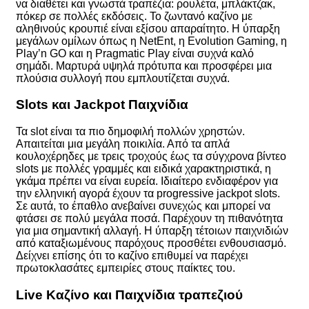
να διαθέτει και γνωστά τραπέζια: ρουλέτα, μπλάκτζακ,
πόκερ σε πολλές εκδόσεις. Το ζωντανό καζίνο με
αληθινούς κρουπιέ είναι εξίσου απαραίτητο. Η ύπαρξη
μεγάλων ομίλων όπως η NetEnt, η Evolution Gaming, η
Play’n GO και η Pragmatic Play είναι συχνά καλό
σημάδι. Μαρτυρά υψηλά πρότυπα και προσφέρει μια
πλούσια συλλογή που εμπλουτίζεται συχνά.
Slots και Jackpot Παιχνίδια
Τα slot είναι τα πιο δημοφιλή πολλών χρηστών.
Απαιτείται μια μεγάλη ποικιλία. Από τα απλά
κουλοχέρηδες με τρεις τροχούς έως τα σύγχρονα βίντεο
slots με πολλές γραμμές και ειδικά χαρακτηριστικά, η
γκάμα πρέπει να είναι ευρεία. Ιδιαίτερο ενδιαφέρον για
την ελληνική αγορά έχουν τα progressive jackpot slots.
Σε αυτά, το έπαθλο ανεβαίνει συνεχώς και μπορεί να
φτάσει σε πολύ μεγάλα ποσά. Παρέχουν τη πιθανότητα
για μια σημαντική αλλαγή. Η ύπαρξη τέτοιων παιχνιδιών
από καταξιωμένους παρόχους προσθέτει ενθουσιασμό.
Δείχνει επίσης ότι το καζίνο επιθυμεί να παρέχει
πρωτοκλασάτες εμπειρίες στους παίκτες του.
Live Καζίνο και Παιχνίδια τραπεζιού