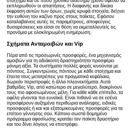
στοίχημα και σε πόσο χρονικό διάστημα χρόνο οφείλει να
εκπληρωθούν οι απαιτήσεις. Η διαφανής και δίκαια
έκφραση αυτών των όρων, χωρίς κρυφά στοιχεία, δείχνει
την ευθύνη του καζίνο προς στους παίκτες. Εφόσον
καταλαβαίνεις αυτές τις παραμέτρους, αποφεύγεις
δυσαρέσκειες και είσαι σε θέση να εκμεταλλευτείς τις
προνόμια με ολοκληρωμένη ενημέρωση.
Σχήματα Ανταμοιβών και Vip
Πέρα από τις προσωρινές προσφορές, ένα μηχανισμός
αμοιβών για τη αδιάκοπη δραστηριότητα προσφέρει
μόνιμη αξία. Τα συστήματα πολλές φορές κινούνται με
πόντους. Συγκεντρώνεις πόντους με κάθε στοίχημα και
έπειτα τους μετατρέπεις για πραγματικά κεφάλαια,
δωρεάν περιστροφές ή άλλα πλεονεκτήματα. Αυτά
βαθμίδες Vip, από κατώτερο σε μεγαλύτερο, διακρίνουν
τους πιο αφοσιωμένους μέλη. Για κάθε κάθε επίπεδο, τα
οφέλη γίνονται πιο ευνοϊκά. Είναι πιθανό να σε εσένα
προσφέρουν αυξημένα περιθώρια ανάληψης, ειδικές
προσφορές ή και και εξατομικευμένες προσφορές για τα
επέτειο γέννησης σου. Κάποιο σωστά δομημένο
πρόγραμμα αφοσίωσης κρατάει τον παίκτη δραστήριο
και του δίνει λόγους να επιστρέφει.