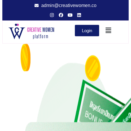
admin@creativewomen.co
Login