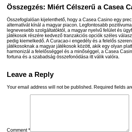
Összegzés: Miért Célszerű a Casea C
Összefoglalóan kijelenthető, hogy a Casea Casino egy prec
alternatívát kínál a magyar piacon. Legfontosabb pozitívuma
legnevesebb szolgáltatóktól, a magyar nyelvű felület és ügy
játékosok részére kedvező tranzakciós opciók széles válasz
pedig kiemelkedő. A Curacao-i engedély és a felelős szeren
játékosoknak a magyar játékosok között, akik egy olyan pla
harmonizál a felelősséggel és a minőséggel, a Casea Casi
fortuna és a szabadság összefonódása itt válik valóra.
Leave a Reply
Your email address will not be published.
Required fields a
Comment
*