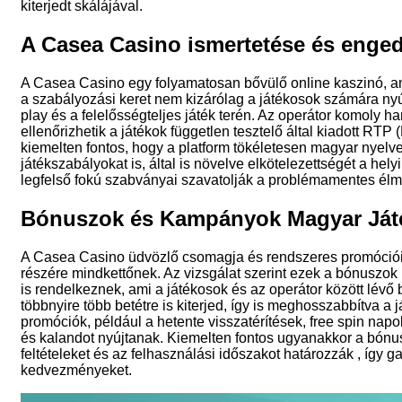
kiterjedt skálájával.
A Casea Casino ismertetése és enge
A Casea Casino egy folyamatosan bővülő online kaszinó, am
a szabályozási keret nem kizárólag a játékosok számára nyújt
play és a felelősségteljes játék terén. Az operátor komoly ha
ellenőrizhetik a játékok független tesztelő által kiadott RT
kiemelten fontos, hogy a platform tökéletesen magyar nyelve
játékszabályokat is, által is növelve elkötelezettségét a hel
legfelső fokú szabványai szavatolják a problémamentes élm
Bónuszok és Kampányok Magyar Ját
A Casea Casino üdvözlő csomagja és rendszeres promóciói 
részére mindkettőnek. Az vizsgálat szerint ezek a bónuszo
is rendelkeznek, ami a játékosok és az operátor között lévő
többnyire több betétre is kiterjed, így is meghosszabbítva a
promóciók, például a hetente visszatérítések, free spin na
és kalandot nyújtanak. Kiemelten fontos ugyanakkor a bónus
feltételeket és az felhasználási időszakot határozzák , így 
kedvezményeket.