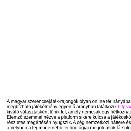
A magyar szerencsejáték-rajongók olyan online tér irányáb
megbízható játékélmény egyenlő arányban találkozik
https:
kiváló választásként tűnik fel, amely nemcsak egy hétközna
Elemző szemmel nézve a platform sikere kulcsa a játékosk
részletes megértésén nyugszik. A cég nemzetközi háttere és 
amelyben a legmodernebb technológiai megoldások társulna