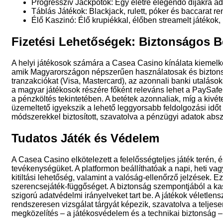
Progresszív Jackpotok: Egy életre elegendő díjakra ad
Táblás Játékok: Blackjack, rulett, póker és baccarat r
Élő Kaszinó: Élő krupiékkal, élőben streamelt játékok, 
Fizetési Lehetőségek: Biztonságos Be
A helyi játékosok számára a Casea Casino kínálata kiemelkedő
amik Magyarországon népszerűen használatosak és biztons
tranzakciókat (Visa, Mastercard), az azonnali banki utalásokat
a magyar játékosok részére főként releváns lehet a PaySafeCa
a pénzköltés tekintetében. A betétek azonnaliak, míg a kivé
üzemeltető igyekszik a lehető leggyorsabb feldolgozási időt g
módszerekkel biztosított, szavatolva a pénzügyi adatok absz
Tudatos Játék és Védelem
A Casea Casino elkötelezett a felelősségteljes játék terén, 
tevékenységüket. A platformon beállíthatóak a napi, heti va
kitiltási lehetőség, valamint a valóság-ellenőrző jelzések.
szerencsejáték-függőséget. A biztonság szempontjából a kas
szigorú adatvédelmi irányelveket tart be. A játékok véletle
rendszeresen vizsgálat tárgyát képezik, szavatolva a teljese
megközelítés – a játékosvédelem és a technikai biztonság – 