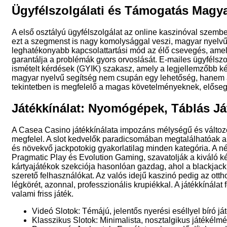
Ügyfélszolgálati és Támogatás Magya
A első osztályú ügyfélszolgálat az online kaszinóval szemb
ezt a szegmenst is nagy komolysággal veszi, magyar nyelvű s
leghatékonyabb kapcsolattartási mód az élő csevegés, amel
garantálja a problémák gyors orvoslását. E-mailes ügyfélszol
ismételt kérdések (GYIK) szakasz, amely a legjellemzőbb kér
magyar nyelvű segítség nem csupán egy lehetőség, hanem a
tekintetben is megfelelő a magas követelményeknek, előseg
Játékkínálat: Nyomógépek, Táblás Já
A Casea Casino játékkínálata impozáns mélységű és változ
megfelel. A slot kedvelők paradicsomában megtalálhatóak a
és növekvő jackpotokig gyakorlatilag minden kategória. A né
Pragmatic Play és Evolution Gaming, szavatolják a kiváló k
kártyajátékok szekciója hasonlóan gazdag, ahol a blackjack, r
szerető felhasználókat. Az valós idejű kaszinó pedig az otth
légkörét, azonnal, professzionális krupiékkal. A játékkínálat
valami friss játék.
Videó Slotok: Témájú, jelentős nyerési eséllyel bíró j
Klasszikus Slotok: Minimalista, nosztalgikus játékélmén