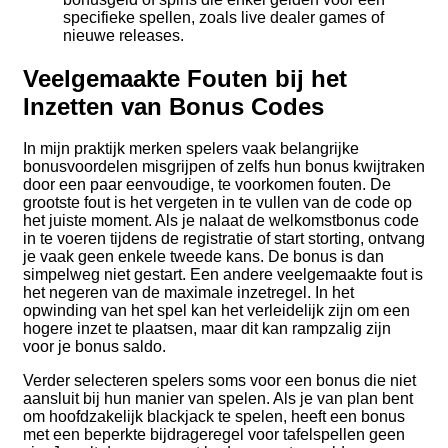
specifieke spellen, zoals live dealer games of
nieuwe releases.
Veelgemaakte Fouten bij het
Inzetten van Bonus Codes
In mijn praktijk merken spelers vaak belangrijke
bonusvoordelen misgrijpen of zelfs hun bonus kwijtraken
door een paar eenvoudige, te voorkomen fouten. De
grootste fout is het vergeten in te vullen van de code op
het juiste moment. Als je nalaat de welkomstbonus code
in te voeren tijdens de registratie of start storting, ontvang
je vaak geen enkele tweede kans. De bonus is dan
simpelweg niet gestart. Een andere veelgemaakte fout is
het negeren van de maximale inzetregel. In het
opwinding van het spel kan het verleidelijk zijn om een
hogere inzet te plaatsen, maar dit kan rampzalig zijn
voor je bonus saldo.
Verder selecteren spelers soms voor een bonus die niet
aansluit bij hun manier van spelen. Als je van plan bent
om hoofdzakelijk blackjack te spelen, heeft een bonus
met een beperkte bijdrageregel voor tafelspellen geen