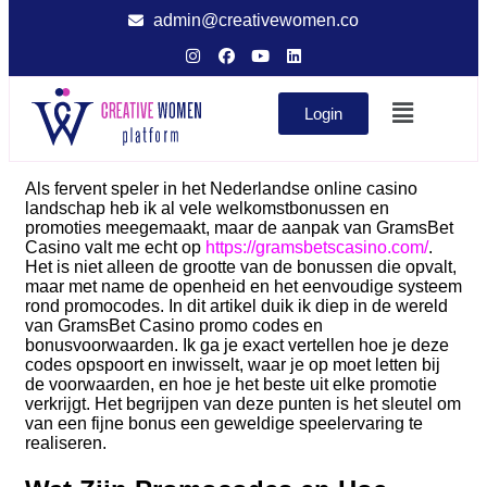
admin@creativewomen.co
Login
Als fervent speler in het Nederlandse online casino
landschap heb ik al vele welkomstbonussen en
promoties meegemaakt, maar de aanpak van GramsBet
Casino valt me echt op
https://gramsbetscasino.com/
.
Het is niet alleen de grootte van de bonussen die opvalt,
maar met name de openheid en het eenvoudige systeem
rond promocodes. In dit artikel duik ik diep in de wereld
van GramsBet Casino promo codes en
bonusvoorwaarden. Ik ga je exact vertellen hoe je deze
codes opspoort en inwisselt, waar je op moet letten bij
de voorwaarden, en hoe je het beste uit elke promotie
verkrijgt. Het begrijpen van deze punten is het sleutel om
van een fijne bonus een geweldige speelervaring te
realiseren.