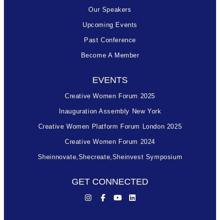
Our Speakers
Upcoming Events
Past Conference
Become A Member
EVENTS
Creative Women Forum 2025
Inauguration Assembly New York
Creative Women Platform Forum London 2025
Creative Women Forum 2024
Sheinnovate,shecreate,sheinvest Symposium
GET CONNECTED