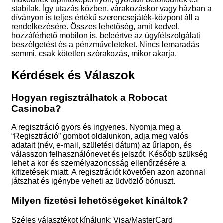
stabilak. Így utazás közben, várakozáskor vagy házban a
díványon is teljes értékű szerencsejáték-központ áll a
rendelkezésére. Összes lehetőség, amit kedvel,
hozzáférhető mobilon is, beleértve az ügyfélszolgálati
beszélgetést és a pénzműveleteket. Nincs lemaradás
semmi, csak kötetlen szórakozás, mikor akarja.
Kérdések és Válaszok
Hogyan regisztrálhatok a Robocat
Casinoba?
A regisztráció gyors és ingyenes. Nyomja meg a
“Regisztráció” gombot oldalunkon, adja meg valós
adatait (név, e-mail, születési dátum) az űrlapon, és
válasszon felhasználónevet és jelszót. Később szükség
lehet a kor és személyazonosság ellenőrzésére a
kifizetések miatt. A regisztrációt követően azon azonnal
játszhat és igénybe veheti az üdvözlő bónuszt.
Milyen fizetési lehetőségeket kínáltok?
Széles választékot kínálunk: Visa/MasterCard