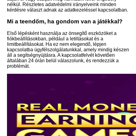
nélkül. Részletes adatvédelmi irányelveink minden
kérdésre választ adnak az adatkezeléssel kapcsolatban.
Mi a teendőm, ha gondom van a játékkal?
Első lépésként használja az önsegítő eszközöket a
fiókbeállításokban, például a letiltásokat és a
limitbeállításokat. Ha ez nem elegendő, lépjen
kapcsolatba ügyfélszolgálatunkkal, amely mindig készen
áll a segítségnyújtásra. A kapcsolatfelvét követően
általában 24 órán belül válaszolunk, és rendezzük a
problémát.