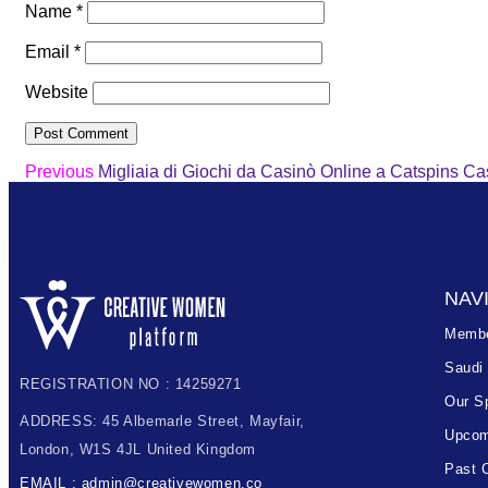
Name
*
Email
*
Website
Previous
Migliaia di Giochi da Casinò Online a Catspins Casi
NAV
Membe
Saudi
REGISTRATION NO : 14259271
Our S
ADDRESS: 45 Albemarle Street, Mayfair,
Upcom
London, W1S 4JL United Kingdom
Past 
EMAIL : admin@creativewomen.co