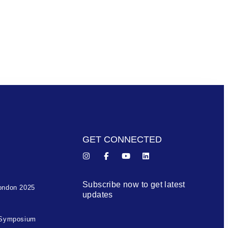
GET CONNECTED
Subscribe now to get latest
ondon 2025
updates
 Symposium