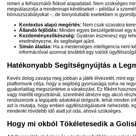
ismeri a felhasználói fiókod alapadatait. Nem szükséges m
megválaszolja a mindennapi kérdéseket – például a személy
bónuszszabályokat –, de bonyolultabb esetekben is gyorsítja
Kontextus alapú megértés:
Nem csak szavakra keres,
Állandó fejlődés:
Minden egyes beszélgetéssel egy ki
Kezdeményezőkészség:
Gyakran észrevesz egy lehe
eredményezne, és segítséget ajánl.
Simán átadás:
Ha a mesterséges intelligencia nem kép
információval azonnal továbbít egy valódi ügyfélszolgá
Hatékonyabb Segítségnyújtás a Leg
Kevés dolog zavarja meg jobban a játék élvezetét, mint egy 
platformunk célja, hogy a segítség gyorsasága soha ne legye
gyakorlatilag megszüntetve a várakozást. Ez főként hasznos
vagy mielőtt regisztrálnál, szeretnéd átnézni egy akció rés
rendszerünk a legújabb adatokkal dolgozik, tehát minden in
azt is mutatja, hogy emberi ügyfélszolgálatunk nehezebb, eg
mindenki rövidebb idő alatt jut oda, ahová szükséges.
Hogy mi okból Tökéletesedik a Goli