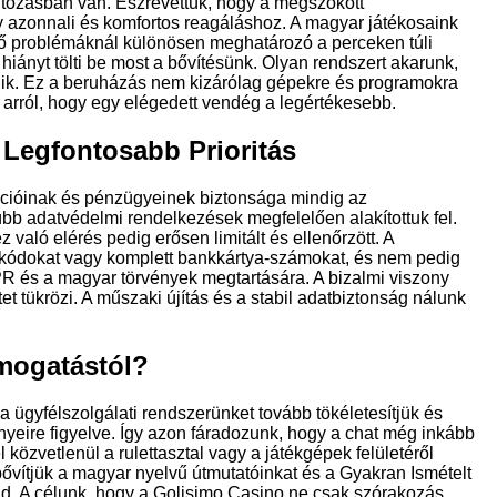
áltozásban van. Észrevettük, hogy a megszokott
 azonnali és komfortos reagáláshoz. A magyar játékosaink
gető problémáknál különösen meghatározó a perceken túli
hiányt tölti be most a bővítésünk. Olyan rendszert akarunk,
edik. Ez a beruházás nem kizárólag gépekre és programokra
rról, hogy egy elégedett vendég a legértékesebb.
 Legfontosabb Prioritás
mációinak és pénzügyeinek biztonsága mindig az
úbb adatvédelmi rendelkezések megfelelően alakítottuk fel.
 való elérés pedig erősen limitált és ellenőrzött. A
 kódokat vagy komplett bankkártya-számokat, és nem pedig
PR és a magyar törvények megtartására. A bizalmi viszony
tet tükrözi. A műszaki újítás és a stabil adatbiztonság nálunk
mogatástól?
 ügyfélszolgálati rendszerünket tovább tökéletesítjük és
nyeire figyelve. Így azon fáradozunk, hogy a chat még inkább
közvetlenül a rulettasztal vagy a játékgépek felületéről
ővítjük a magyar nyelvű útmutatóinkat és a Gyakran Ismételt
jd. A célunk, hogy a Golisimo Casino ne csak szórakozás,