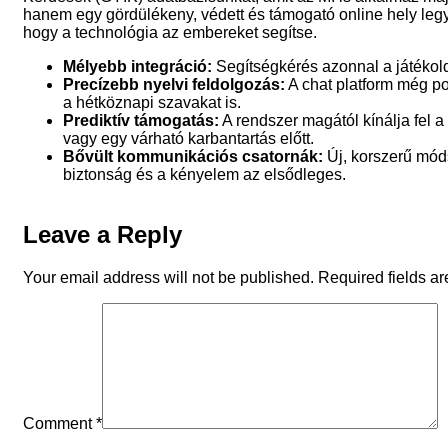
hanem egy gördülékeny, védett és támogató online hely legye
hogy a technológia az embereket segítse.
Mélyebb integráció:
Segítségkérés azonnal a játékold
Precízebb nyelvi feldolgozás:
A chat platform még po
a hétköznapi szavakat is.
Prediktív támogatás:
A rendszer magától kínálja fel 
vagy egy várható karbantartás előtt.
Bővült kommunikációs csatornák:
Új, korszerű móds
biztonság és a kényelem az elsődleges.
Leave a Reply
Your email address will not be published.
Required fields a
Comment
*