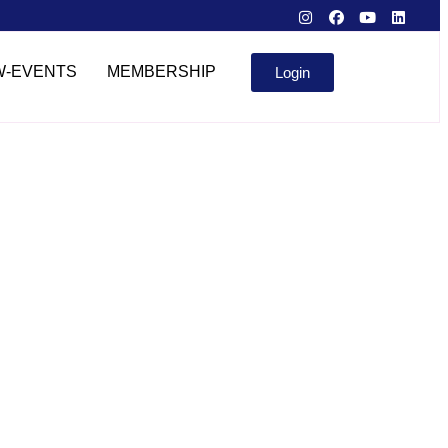
W-EVENTS
MEMBERSHIP
Login