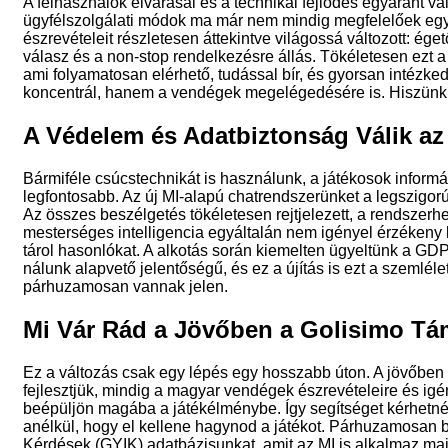
A felhasználók elvárásai és a technikai fejlődés egyaránt v
ügyfélszolgálati módok ma már nem mindig megfelelőek egy
észrevételeit részletesen áttekintve világossá változott: é
válasz és a non-stop rendelkezésre állás. Tökéletesen ezt a 
ami folyamatosan elérhető, tudással bír, és gyorsan intézk
koncentrál, hanem a vendégek megelégedésére is. Hiszünk a
A Védelem és Adatbiztonság Válik az
Bármiféle csúcstechnikát is használunk, a játékosok infor
legfontosabb. Az új MI-alapú chatrendszerünket a legszigor
Az összes beszélgetés tökéletesen rejtjelezett, a rendszerhez
mesterséges intelligencia egyáltalán nem igényel érzékeny
tárol hasonlókat. A alkotás során kiemelten ügyeltünk a GD
nálunk alapvető jelentőségű, és ez a újítás is ezt a szemléle
párhuzamosan vannak jelen.
Mi Vár Rád a Jövőben a Golisimo Tá
Ez a változás csak egy lépés egy hosszabb úton. A jövőben a
fejlesztjük, mindig a magyar vendégek észrevételeire és igé
beépüljön magába a játékélménybe. Így segítséget kérhetnél 
anélkül, hogy el kellene hagynod a játékot. Párhuzamosan b
Kérdések (GYIK) adatbázisunkat, amit az MI is alkalmaz ma